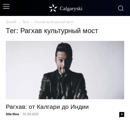
Calgaryski
Домой
Теги
Рагхав культурный мост
Тег: Рагхав культурный мост
Рагхав: от Калгари до Индии
Alla Ilina
-
01.09.2025
0