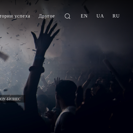
тории успеха
Другое
EN
UA
RU
ОУ-БИЗНЕС