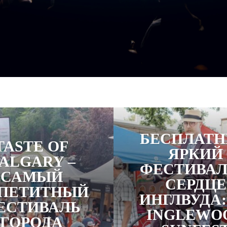
БЕСПЛАТ
TASTE OF
ЯРКИЙ
ALGARY –
ФЕСТИВАЛ
САМЫЙ
СЕРДЦЕ
ПЕТИТНЫЙ
ИНГЛВУДА:
ЕСТИВАЛЬ
INGLEWO
ГОРОДА