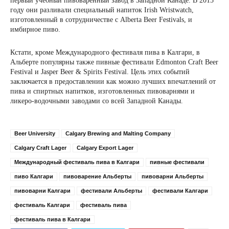
первый учебный пивоваренный завод в Западной Канаде. В 2015
году они разливали специальный напиток Irish Wristwatch,
изготовленный в сотрудничестве с Alberta Beer Festivals, и
имбирное пиво.
Кстати, кроме Международного фестиваля пива в Калгари, в
Альберте популярны также пивные фестивали Edmonton Craft Beer
Festival и Jasper Beer & Spirits Festival. Цель этих событий
заключается в предоставлении как можно лучших впечатлений от
пива и спиртных напитков, изготовленных пивоварнями и
ликеро-водочными заводами со всей Западной Канады.
Beer University
Calgary Brewing and Malting Company
Calgary Craft Lager
Calgary Export Lager
Международный фестиваль пива в Калгари
пивные фестивали
пиво Калгари
пивоварение Альберты
пивоварни Альберты
пивоварни Калгари
фестивали Альберты
фестивали Калгари
фестиваль Калгари
фестиваль пива
фестиваль пива в Калгари