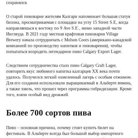
сохранялся.
О старой пивоварне жителям Калгари напоминает большая статуя
бизона, просматриваемая с площадки на углу 15 Street S.E, когда
направляешься к востоку по 9 Ave S.E., мимо западной части
Инглвуда. В 2021 году местная крафтовая пивоварня Village
Brewery начала сотрудничать с Molson Coors (американо-канадской
компанией по производству напитков и пивоварения), чтобы
попытаться возродить легендарное пиво Calgary Export Lager.
Следствием сотрудничества стало пиво Calgary Craft Lager,
повторить вкус любимого напитка калгарцев ХХ века почти
удалось. Получился легкий охмеленный лагерь с особым отжимом.
Для его создания использовали выращиваемый в Альберте ячмень,
а также хмель, что прошел через программы гибридизации. Кроме
того, взяли особый вид дрожжей.
Более 700 сортов пива
Пиво – основная причина, почему стоит купить билет на
фестиваль. В Альберте всегда был большой выбор импортного