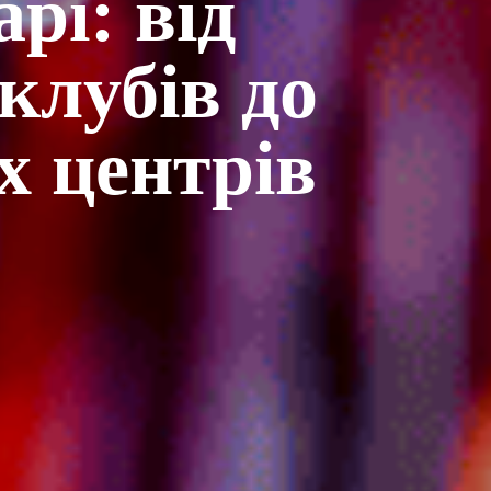
рі: від
клубів до
х центрів