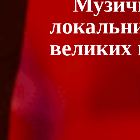
Музичн
локальни
великих 