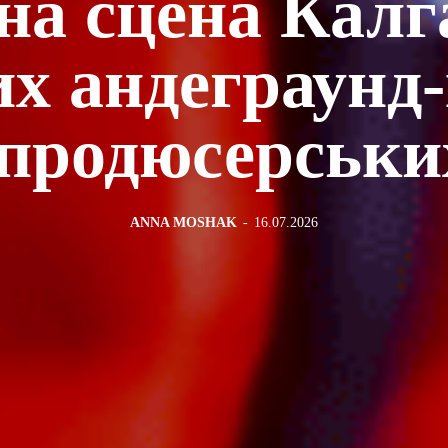
а сцена Калга
х андеграунд-
продюсерськи
ANNA MOSHAK
-
16.07.2026