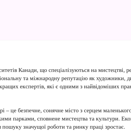
ситетів Канади, що спеціалізуються на мистецтві, р
іональну та міжнародну репутацію як художники, д
йкращих експертів, які є одними з найвідоміших пр
і – це безпечне, сонячне місто з серцем маленького
кими парками, сповнене мистецтва та культури. Еко
я пошуку значущої роботи та ринку праці зростає.