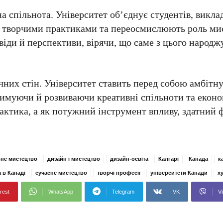
а спільнота. Університет об’єднує студентів, виклад
ми творчими практиками та переосмислюють роль ми
свіди й перспективи, вірячи, що саме з цього народж
чних стін. Університет ставить перед собою амбітну
римуючи й розвиваючи креативні спільноти та еконо
актика, а як потужний інструмент впливу, здатний
ьне мистецтво
дизайн і мистецтво
дизайн-освіта
Калгарі
Канада
к
а в Канаді
сучасне мистецтво
творчі професії
університети Канади
х
rest
WhatsApp
Telegram
VK
Vi