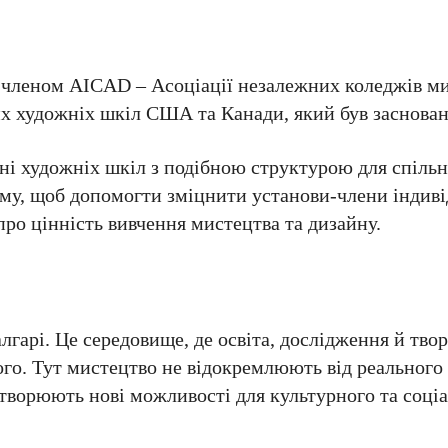
 членом AICAD – Асоціації незалежних коледжів ми
х художніх шкіл США та Канади, який був заснован
ні художніх шкіл з подібною структурою для спільн
ому, щоб допомогти зміцнити установи-члени індиві
про цінність вивчення мистецтва та дизайну.
лгарі. Це середовище, де освіта, дослідження й тв
го. Тут мистецтво не відокремлюють від реального с
 створюють нові можливості для культурного та соці