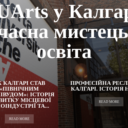
UArts у Калгар
часна мистец
освіта
К КАЛГАРІ СТАВ
ПРОФЕСІЙНА РЕСЛ
«ПІВНІЧНИМ
КАЛГАРІ. ІСТОРІЯ 
ІВУДОМ»: ІСТОРІЯ
ВИТКУ МІСЦЕВОЇ
READ MORE
ОІНДУСТРІЇ ТА...
READ MORE