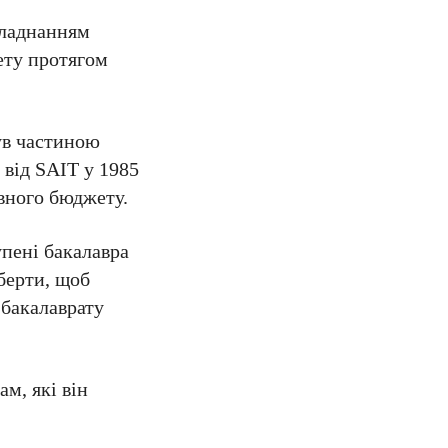
бладнанням
ету протягом
ув частиною
 від SAIT у 1985
авного бюджету.
упені бакалавра
берти, щоб
 бакалаврату
м, які він