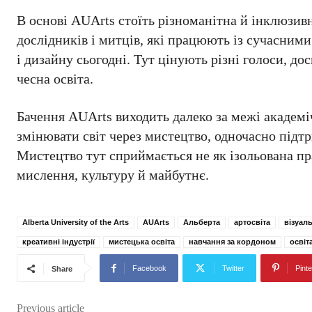
В основі AUArts стоїть різноманітна й інклюзивн
дослідників і митців, які працюють із сучасни
і дизайну сьогодні. Тут цінують різні голоси, до
чесна освіта.
Бачення AUArts виходить далеко за межі академі
змінювати світ через мистецтво, одночасно підт
Мистецтво тут сприймається не як ізольована пр
мислення, культуру й майбутнє.
Alberta University of the Arts
AUArts
Альберта
артосвіта
візуал
креативні індустрії
мистецька освіта
навчання за кордоном
освіт
Facebook
Twitter
Pinte
Share
Previous article