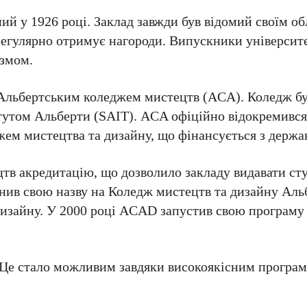
ий у 1926 році. Заклад завжди був відомий своїм о
 регулярно отримує нагороди. Випускники університ
ізмом.
я Альбертським коледжем мистецтв (ACA). Коледж б
тутом Альберти (SAIT). ACA офіційно відокремився
жем мистецтва та дизайну, що фінансується з держ
тв акредитацію, що дозволило закладу видавати ст
інив свою назву на Коледж мистецтв та дизайну Аль
і дизайну. У 2000 році ACAD запустив свою програму
. Це стало можливим завдяки високоякісним програма