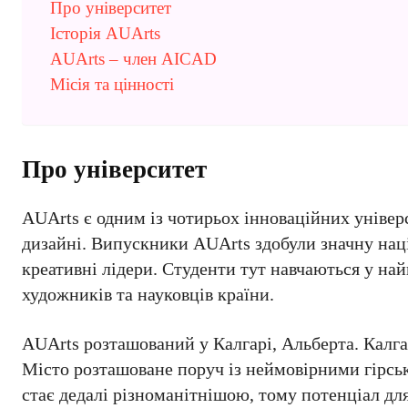
Про університет
Історія AUArts
AUArts – член AICAD
Місія та цінності
Про університет
AUArts є одним із чотирьох інноваційних універ
дизайні. Випускники AUArts здобули значну нац
креативні лідери. Студенти тут навчаються у на
художників та науковців країни.
AUArts розташований у Калгарі, Альберта. Калгар
Місто розташоване поруч із неймовірними гірсь
стає дедалі різноманітнішою, тому потенціал дл