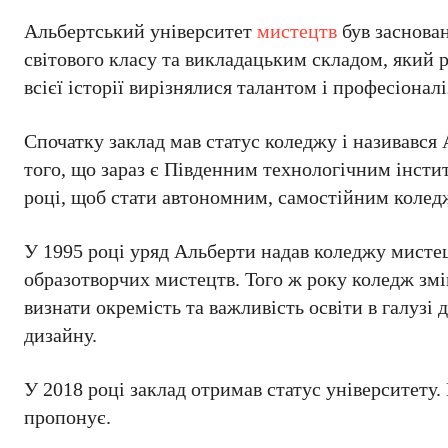
Альбертський університет
мистецтв
був заснован
світового класу та викладацьким складом, який
всієї історії вирізнялися талантом і професіонал
Спочатку заклад мав статус коледжу і називавс
того, що зараз є Південним технологічним інсти
році, щоб стати автономним, самостійним колед
У 1995 році уряд Альберти надав коледжу мистец
образотворчих мистецтв. Того ж року коледж зм
визнати окремість та важливість освіти в галуз
дизайну.
У 2018 році заклад отримав статус університету
пропонує.