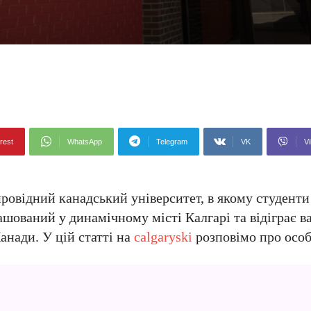
rest
WhatsApp
Telegram
VK
Vi
овідний канадський університет, в якому студенти з
ашований у динамічному місті Калгарі та відіграє в
анади. У цій статті на
calgaryski
розповімо про особ