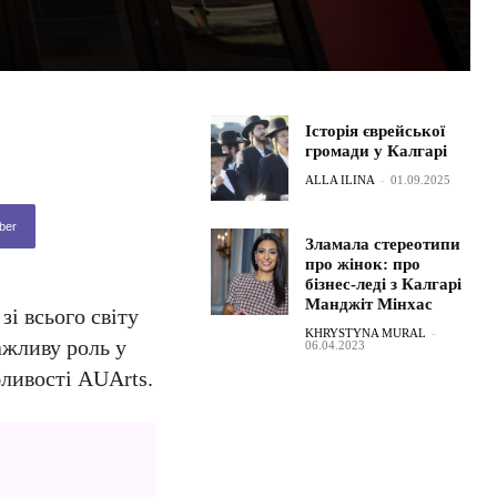
Історія єврейської
громади у Калгарі
ALLA ILINA
-
01.09.2025
ber
Зламала стереотипи
про жінок: про
бізнес-леді з Калгарі
Манджіт Мінхас
і всього світу
KHRYSTYNA MURAL
-
ажливу роль у
06.04.2023
ливості AUArts.