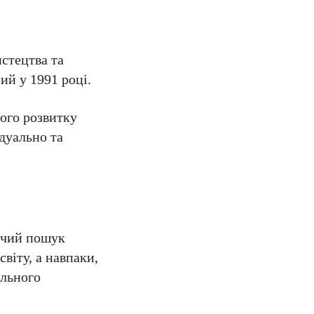
стецтва та
ий у 1991 році.
ого розвитку
дуально та
орчий пошук
віту, а навпаки,
ального