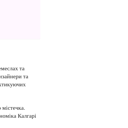
емеслах та
изайнери та
актикуючих
 містечка.
номіка Калгарі