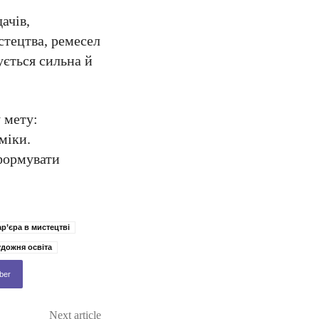
ачів,
стецтва, ремесел
ується сильна й
 мету:
міки.
 формувати
ар’єра в мистецтві
удожня освіта
ber
Next article