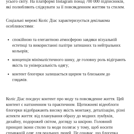
усього світу. На платформі Instagram понад 700 000 підписників,
які полюбляють слідкувати за її повсякденним життям та стилем.
Соціальні мережі Коліс Діас характеризується декількома
особливостями:
спокійною та елегантною атмосферою завдяки візуальній
естетиці та використанні палітри затишних та нейтральних
кольорів;
концепція мінімалістичного шику, де головну роль відіграють
якість та універсальність одягу;
контент блогерки залишається щирим та близьким до
глядачів.
Коліс Діас поєднує контент про моду та повсякденне життя. Цей
контент є натхненним та практичним. Щотижневі відеоблоги
блогерки відображають високу якість монтажу, деталізацію, різні
аспекти життя: від планування образу до модних лукбуків,
дизайну, подорожей світом, догляду за шкірою. Головний
принцип ікони стилю та моди полягає у тому, щоб носити
справжній одяг для реальних людей. Це означає, що блогерка