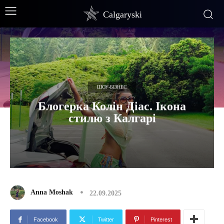
Calgaryski
ШОУ-БІЗНЕС
Блогерка Колін Діас. Ікона
стилю з Калгарі
Anna Moshak
22.09.2025
Facebook
Twitter
Pinterest