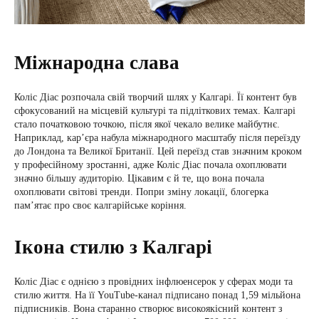
Міжнародна слава
Коліс Діас розпочала свій творчий шлях у Калгарі. Її контент був
сфокусований на місцевій культурі та підліткових темах. Калгарі
стало початковою точкою, після якої чекало велике майбутнє.
Наприклад, кар’єра набула міжнародного масштабу після переїзду
до Лондона та Великої Британії. Цей переїзд став значним кроком
у професійному зростанні, адже Коліс Діас почала охоплювати
значно більшу аудиторію. Цікавим є й те, що вона почала
охоплювати світові тренди. Попри зміну локації, блогерка
пам’ятає про своє калгарійське коріння.
Ікона стилю з Калгарі
Коліс Діас є однією з провідних інфлюенсерок у сферах моди та
стилю життя. На її YouTube-канал підписано понад 1,59 мільйона
підписників. Вона старанно створює високоякісний контент з