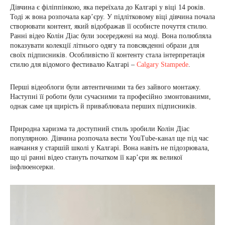
Дівчина є філіппінкою, яка переїхала до Калгарі у віці 14 років.
Тоді ж вона розпочала кар’єру. У підлітковому віці дівчина почала
створювати контент, який відображав її особисте почуття стилю.
Ранні відео Колін Діас були зосереджені на моді. Вона полюбляла
показувати колекції літнього одягу та повсякденні образи для
своїх підписників. Особливістю її контенту стала інтерпретація
стилю для відомого фестивалю Калгарі –
Calgary Stampede
.
Перші відеоблоги були автентичними та без зайвого монтажу.
Наступні її роботи були сучасними та професійно змонтованими,
однак саме ця щирість й приваблювала перших підписників.
Природна харизма та доступний стиль зробили Колін Діас
популярною. Дівчина розпочала вести YouTube-канал ще під час
навчання у старшій школі у Калгарі. Вона навіть не підозрювала,
що ці ранні відео стануть початком її кар’єри як великої
інфлюенсерки.