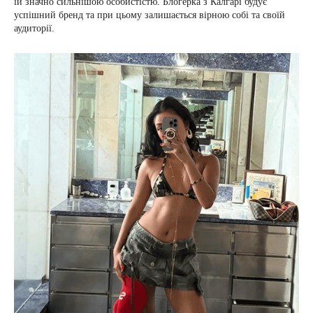
їй значно сильнішою особистістю. Блогерка з Калгарі будує
успішний бренд та при цьому залишається вірною собі та своїй
аудиторії.