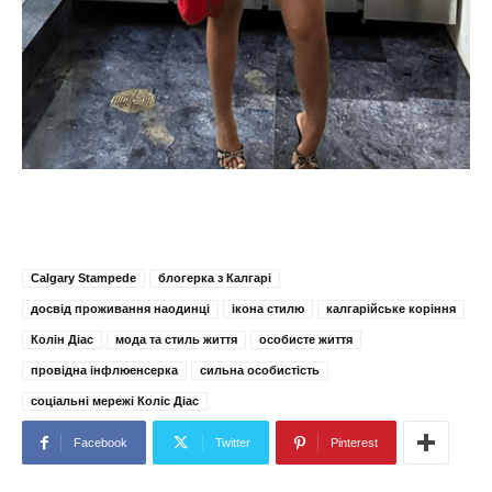
Calgary Stampede
блогерка з Калгарі
досвід проживання наодинці
ікона стилю
калгарійське коріння
Колін Діас
мода та стиль життя
особисте життя
провідна інфлюенсерка
сильна особистість
соціальні мережі Коліс Діас
Facebook
Twitter
Pinterest