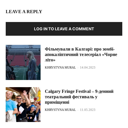
LEAVE A REPLY
LOG IN TO LEAVE A COMMENT
Фільмували в Калгарі: про зомбі-
апокаліптичний телесеріал «Чорне
літо»
KHRYSTYNA MURAL
-
14.04.2023
Calgary Fringe Festival – 9-денний
театральний фестиваль у
приміщенні
KHRYSTYNA MURAL
-
11.05.2023