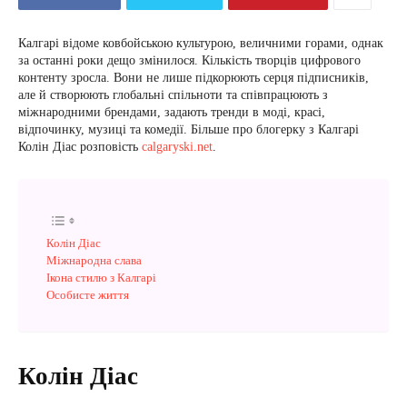
Калгарі відоме ковбойською культурою, величними горами, однак
за останні роки дещо змінилося. Кількість творців цифрового
контенту зросла. Вони не лише підкорюють серця підписників,
але й створюють глобальні спільноти та співпрацюють з
міжнародними брендами, задають тренди в моді, красі,
відпочинку, музиці та комедії. Більше про блогерку з Калгарі
Колін Діас розповість
calgaryski.net
.
Колін Діас
Міжнародна слава
Ікона стилю з Калгарі
Особисте життя
Колін Діас