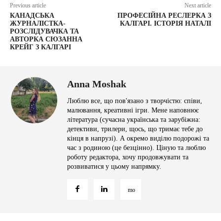
Previous article
Next article
КАНАДСЬКА
ПРОФЕСІЙНА РЕСЛЕРКА З
ЖУРНАЛІСТКА-
КАЛГАРІ. ІСТОРІЯ НАТАЛІ
РОЗСЛІДУВАЧКА ТА
АВТОРКА СЮЗАННА
КРЕЙГ З КАЛГАРІ
Anna Moshak
Люблю все, що пов'язано з творчістю: співи,
малювання, креативні ігри. Мене наповнює
література (сучасна українська та зарубіжна:
детективи, трилери, щось, що тримає тебе до
кінця в напрузі). А окремо виділю подорожі та
час з родиною (це безцінно). Ціную та люблю
роботу редактора, хочу продовжувати та
розвиватися у цьому напрямку.