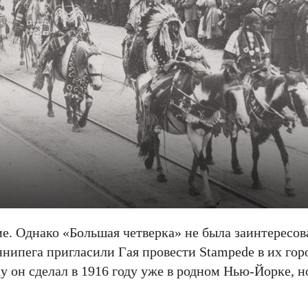
е. Однако «Большая четверка» не была заинтересова
нипега пригласили Гая провести Stampede в их гор
у он сделал в 1916 году уже в родном Нью-Йорке, н