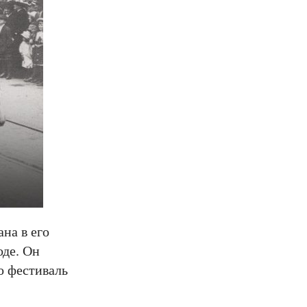
на в его
оде. Он
о фестиваль