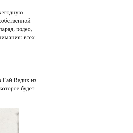
ежегодную
 собственной
арад, родео,
нимания: всех
р Гай Ведик из
которое будет