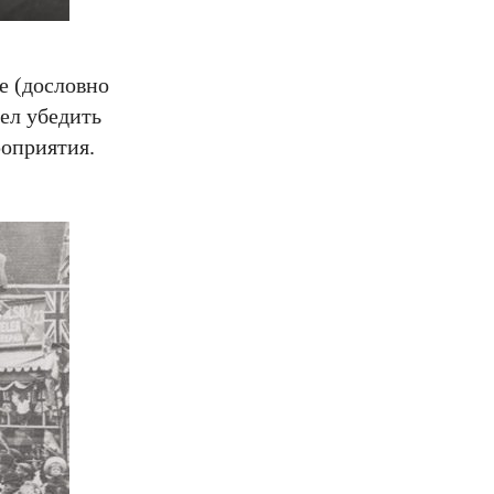
e (дословно
ел убедить
роприятия.