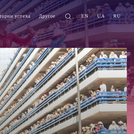
тории успеха
Другое
EN
UA
RU