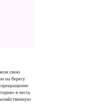
вели свою
лю на берегу
й прекращение
тория» в честь
охозяйственную