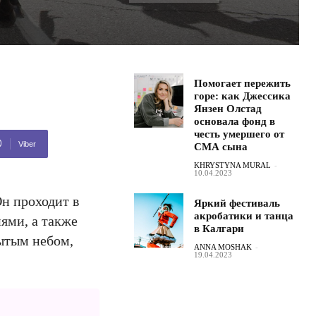
Помогает пережить
горе: как Джессика
Янзен Олстад
основала фонд в
честь умершего от
Viber
СМА сына
KHRYSTYNA MURAL
-
10.04.2023
Он проходит в
Яркий фестиваль
акробатики и танца
ями, а также
в Калгари
ытым небом,
ANNA MOSHAK
-
19.04.2023