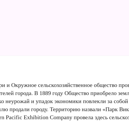
гари и Окружное сельскохозяйственное общество про
телей города. В 1889 году Общество приобрело зем
ако неурожай и упадок экономики повлекли за собо
емлю продали городу. Территорию назвали «Парк Вик
n Pacific Exhibition Company провела здесь сельск