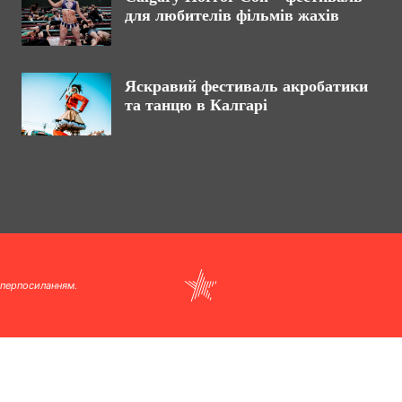
для любителів фільмів жахів
Яскравий фестиваль акробатики
та танцю в Калгарі
іперпосиланням.