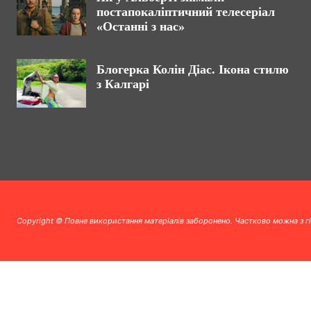
постапокаліптичний телесеріал
«Останні з нас»
Блогерка Колін Діас. Ікона стилю
з Калгарі
Copyright © Повне використання матеріалів заборонено. Частково можна з г
.
.