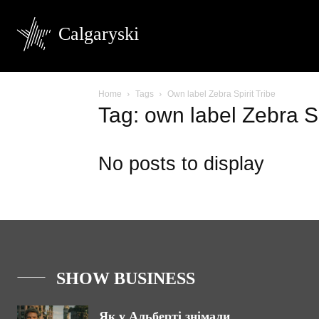
Calgaryski
Home
Tags
Own label Zebra Spirit Tribe
Tag: own label Zebra Sp
No posts to display
SHOW BUSINESS
Як у Альберті знімали