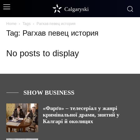
Calgaryski
Home
Tags
Рагхав певец история
Tag: Рагхав певец история
No posts to display
SHOW BUSINESS
«Фарґо» – телесеріал у жанрі
кримінальної драми, знятий у
Калгарі й околицях