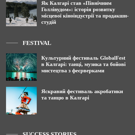
Як Калгарі став «Північним
Голлівудом»: історія розвитку
місцевої кіноіндустрії та продакшн-
студій
FESTIVAL
Культурний фестиваль GlobalFest
в Калгарі: танці, музика та бойові
мистецтва з феєрверками
Яскравий фестиваль акробатики
та танцю в Калгарі
SUCCESS STORIES