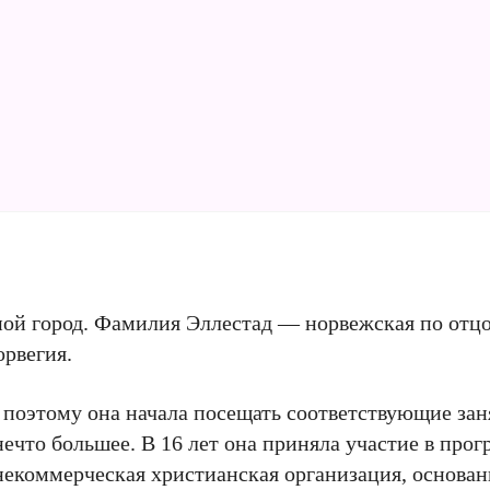
дной город. Фамилия Эллестад — норвежская по отц
орвегия.
, поэтому она начала посещать соответствующие зан
 нечто большее. В 16 лет она приняла участие в про
екоммерческая христианская организация, основанн