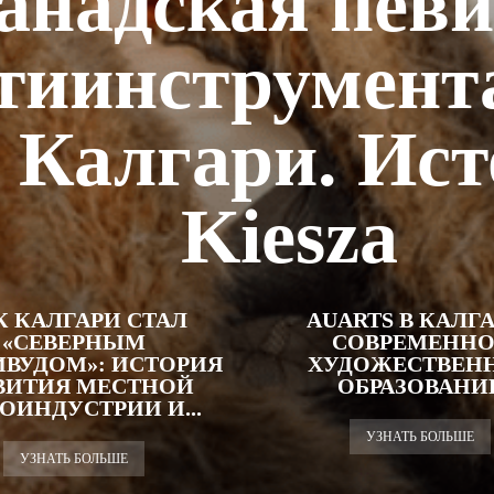
анадская певи
тиинструмент
з Калгари. Ис
Kiesza
К КАЛГАРИ СТАЛ
AUARTS В КАЛГА
«СЕВЕРНЫМ
СОВРЕМЕННО
ВУДОМ»: ИСТОРИЯ
ХУДОЖЕСТВЕН
ВИТИЯ МЕСТНОЙ
ОБРАЗОВАНИ
ОИНДУСТРИИ И...
УЗНАТЬ БОЛЬШЕ
УЗНАТЬ БОЛЬШЕ