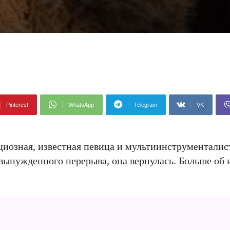
Pinterest
WhatsApp
Telegram
VK
циозная, известная певица и мультиинструменталист
вынужденного перерыва, она вернулась. Больше об 