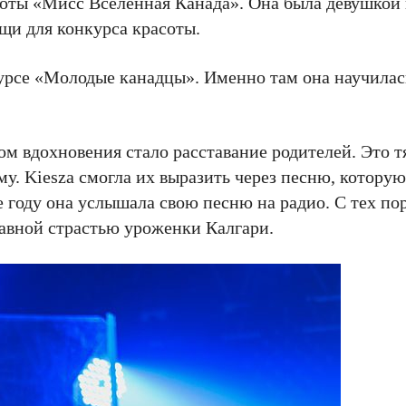
асоты «Мисс Вселенная Канада». Она была девушкой 
ещи для конкурса красоты.
урсе «Молодые канадцы». Именно там она научилась
ом вдохновения стало расставание родителей. Это 
у. Kiesza смогла их выразить через песню, которую
же году она услышала свою песню на радио. С тех по
авной страстью уроженки Калгари.