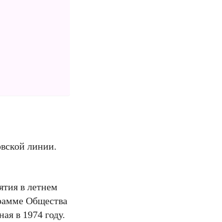
овской линии.
ятия в летнем
грамме Общества
ая в 1974 году.