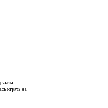
орским
ась играть на