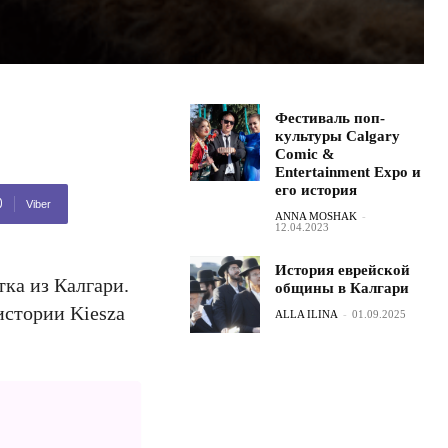
Фестиваль поп-
культуры Calgary
Comic &
Entertainment Expo и
его история
Viber
ANNA MOSHAK
-
12.04.2023
История еврейской
ка из Калгари.
общины в Калгари
истории Kiesza
ALLA ILINA
-
01.09.2025