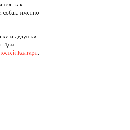
ания, как
и собак, именно
ушки и дедушки
и. Дом
ностей Калгари
.