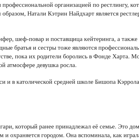
 профессиональной организацией по рестлингу, кот
им образом, Натали Кэтрин Найдхарт является рестле
ифер, шеф-повар и поставщица кейтеринга, а также
одные братья и сестры тоже являются профессиона
тстве, пока их родители боролись в Фонде Харта. 
кой атмосфере девушка росла.
си и в католической средней школе Бишопа Кэррола
гари, который ранее принадлежал её семье. Это дом
 и охраняется городом. Она вспоминала, как играл