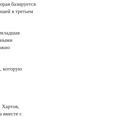
орая базируется
ршей в третьем
 младшая
льными
Можно
, которую
 Хартов,
а вместе с