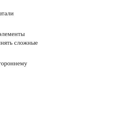
атали
 элементы
лнять сложные
тороннему