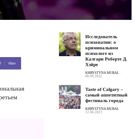
Исследователь
психопатии: о
криминальном
психологе из
Калгари Роберте Д.
Viber
Хэйре
KHRYSTYNA MURAL
-
06.09.2022
иональная
Taste of Calgary –
самый аппетитный
третьем
фестиваль города
KHRYSTYNA MURAL
-
12.06.2023