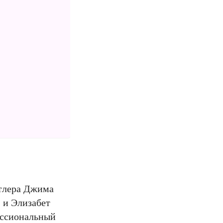
стлера Джима
 и Элизабет
ессиональный