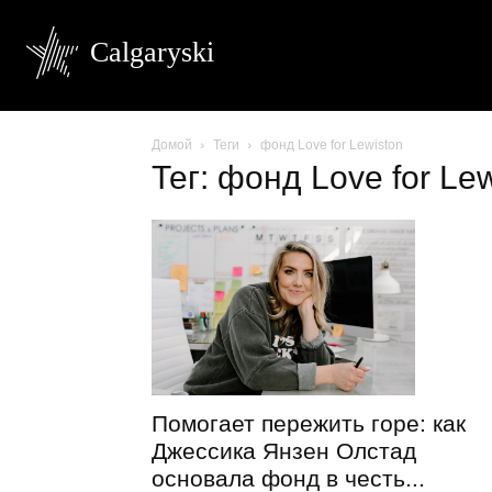
Calgaryski
Домой
Теги
фонд Love for Lewiston
Тег: фонд Love for Le
Помогает пережить горе: как
Джессика Янзен Олстад
основала фонд в честь...