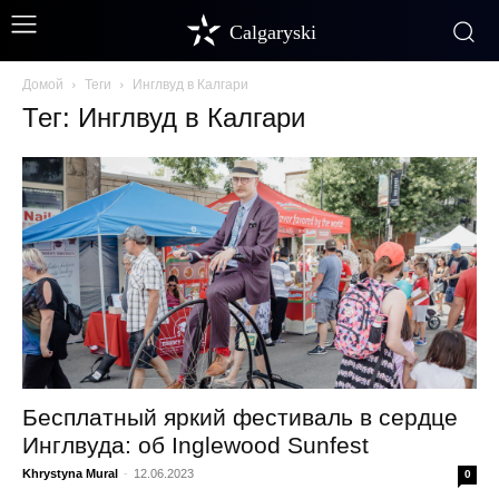
Calgaryski
Домой
Теги
Инглвуд в Калгари
Тег: Инглвуд в Калгари
Бесплатный яркий фестиваль в сердце
Инглвуда: об Inglewood Sunfest
Khrystyna Mural
-
12.06.2023
0