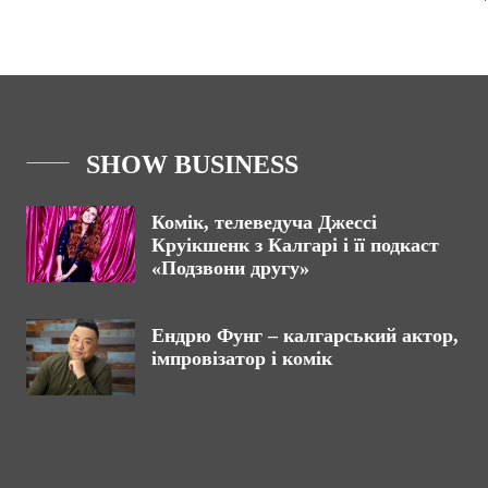
SHOW BUSINESS
Комік, телеведуча Джессі
Круікшенк з Калгарі і її подкаст
«Подзвони другу»
Ендрю Фунг – калгарський актор,
імпровізатор і комік