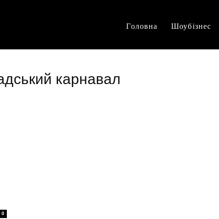
Головна
Шоубізнес
адський карнавал
0