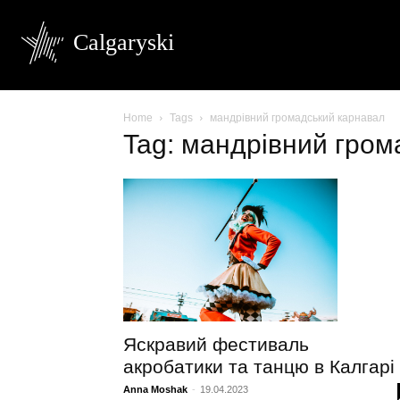
Calgaryski
Home
Tags
мандрівний громадський карнавал
Tag: мандрівний гром
Яскравий фестиваль
акробатики та танцю в Калгарі
Anna Moshak
-
19.04.2023