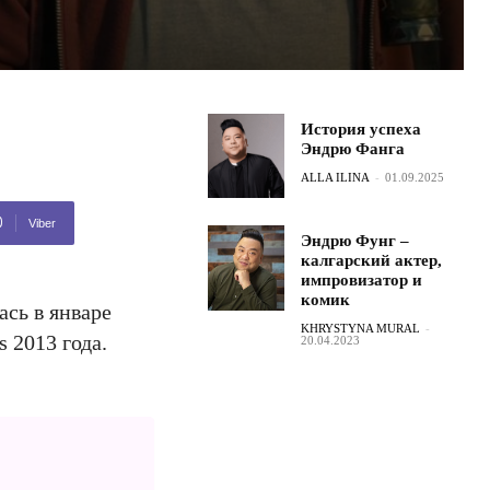
История успеха
Эндрю Фанга
ALLA ILINA
-
01.09.2025
Viber
Эндрю Фунг –
калгарский актер,
импровизатор и
комик
сь в январе
KHRYSTYNA MURAL
-
 2013 года.
20.04.2023