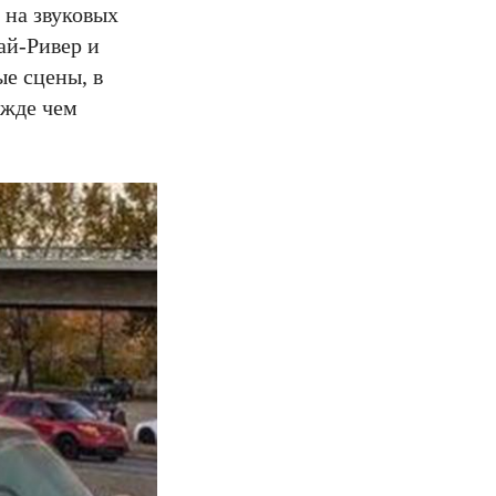
 на звуковых
ай-Ривер и
ые сцены, в
ежде чем