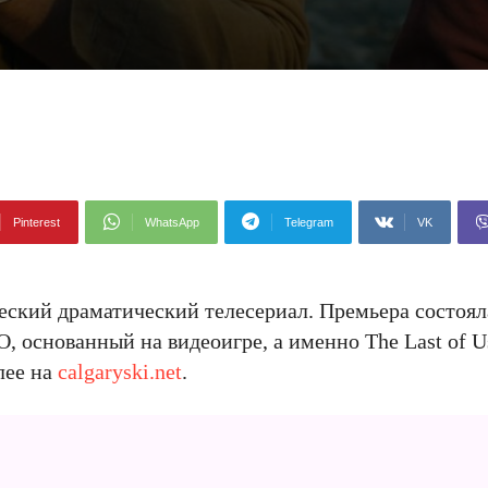
Pinterest
WhatsApp
Telegram
VK
ский драматический телесериал. Премьера состояла
, основанный на видеоигре, а именно The Last of Us
лее на
calgaryski.net
.