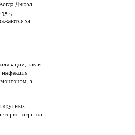
 Когда Джоэл
перед
ражаются за
илизации, так и
я инфекция
дмонтоном, а
и крупных
 историю игры на