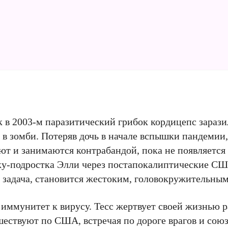
ак в 2003-м паразитический грибок кордицепс зарази
, в зомби. Потеряв дочь в начале вспышки пандемии
уют и занимаются контрабандой, пока не появляется
ку-подростка Элли через постапокалиптические СШ
ая задача, становится жестоким, головокружительны
ь иммунитет к вирусу. Тесс жертвует своей жизнью 
шествуют по США, встречая по дороге врагов и союз