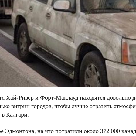
тя Хай-Ривер и Форт-Маклауд находятся довольно д
лько витрин городов, чтобы лучше отразить атмосфе
 в Калгари.
е Эдмонтона, на что потратили около 372 000 кана