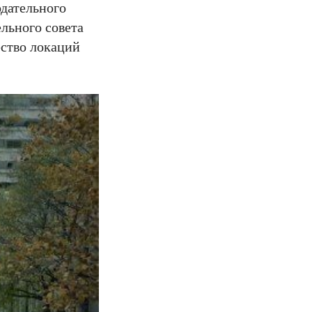
одательного
льного совета
ество локаций