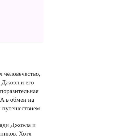
л человечество,
, Джоэл и его
 поразительная
А в обмен на
м путешествием.
ради Джоэла и
ников. Хотя