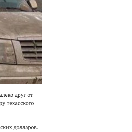
алеко друг от
ру техасского
дских долларов.