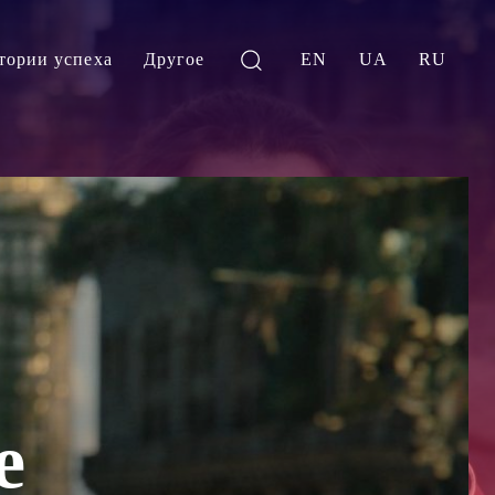
тории успеха
Другое
EN
UA
RU
е