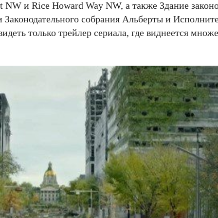
et NW и Rice Howard Way NW, а также Здание закон
и Законодательного собрания Альберты и Исполните
видеть только трейлер сериала, где виднеется множ