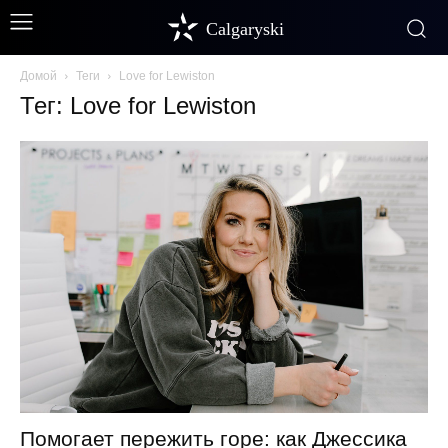
Calgaryski
Домой
Теги
Love for Lewiston
Тег: Love for Lewiston
Помогает пережить горе: как Джессика