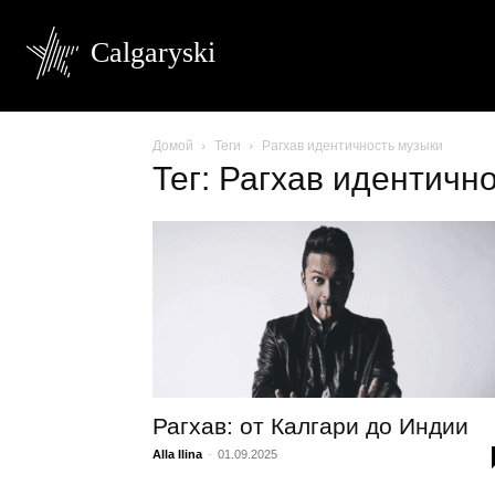
Calgaryski
Домой
Теги
Рагхав идентичность музыки
Тег: Рагхав идентичн
Рагхав: от Калгари до Индии
Alla Ilina
-
01.09.2025