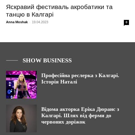
Яскравий фестиваль акробатики та
танцю в Калгарі
Anna Moshak
-
19.04.2023
0
SHOW BUSINESS
Професійна реслерка з Калгарі.
Історія Наталі
Відома акторка Еріка Дюранс з
Калгарі. Шлях від ферми до
червоних доріжок