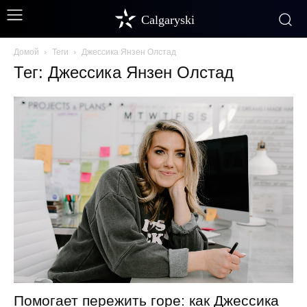
Calgaryski
Домой
Теги
Джессика Янзен Олстад
Тег: Джессика Янзен Олстад
Помогает пережить горе: как Джессика