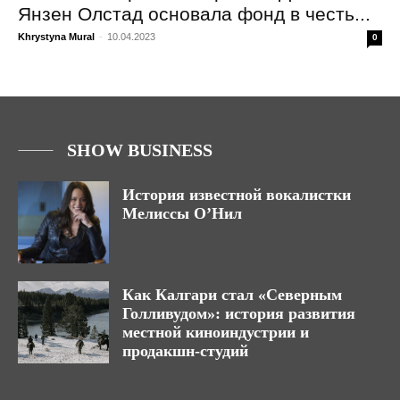
Янзен Олстад основала фонд в честь...
Khrystyna Mural
-
10.04.2023
0
SHOW BUSINESS
История известной вокалистки
Мелиссы О’Нил
Как Калгари стал «Северным
Голливудом»: история развития
местной киноиндустрии и
продакшн-студий