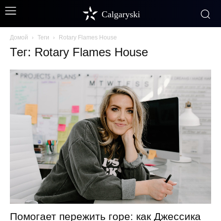
Calgaryski
Домой
Теги
Rotary Flames House
Тег: Rotary Flames House
Помогает пережить горе: как Джессика