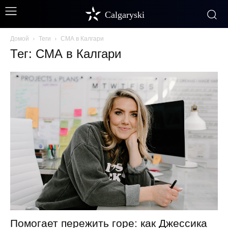
Calgaryski
Домой
Теги
СМА в Калгари
Тег: СМА в Калгари
Помогает пережить горе: как Джессика