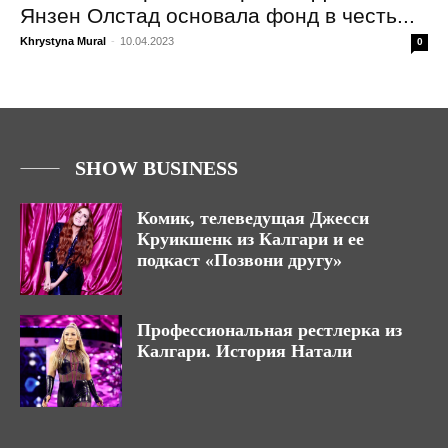
Янзен Олстад основала фонд в честь...
Khrystyna Mural
-
10.04.2023
0
SHOW BUSINESS
Комик, телеведущая Джесси
Круикшенк из Калгари и ее
подкаст «Позвони другу»
Профессиональная рестлерка из
Калгари. История Натали